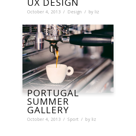
UX DESIGN
October 4, 2013
Design
by
liz
PORTUGAL
SUMMER
GALLERY
October 4, 2013
Sport
by
liz