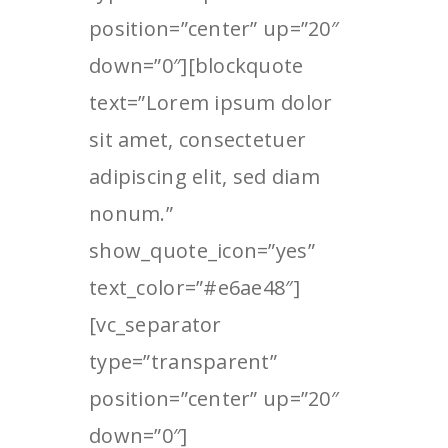
position=”center” up=”20″
down=”0″][blockquote
text=”Lorem ipsum dolor
sit amet, consectetuer
adipiscing elit, sed diam
nonum.”
show_quote_icon=”yes”
text_color=”#e6ae48″]
[vc_separator
type=”transparent”
position=”center” up=”20″
down=”0″]