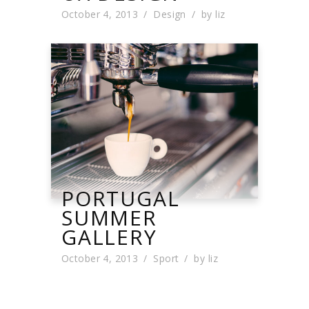
October 4, 2013
Design
by
liz
PORTUGAL
SUMMER
GALLERY
October 4, 2013
Sport
by
liz