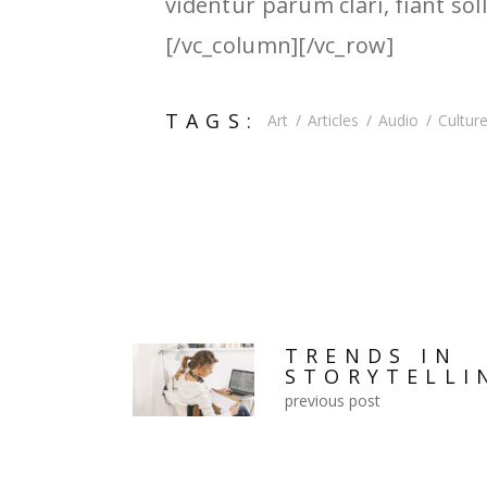
videntur parum clari, fiant so
[/vc_column][/vc_row]
TAGS:
Art
Articles
Audio
Cultur
TRENDS IN
STORYTELLI
previous post