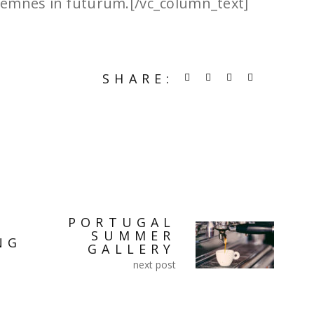
llemnes in futurum.[/vc_column_text]
SHARE:
e
PORTUGAL
SUMMER
NG
GALLERY
next post