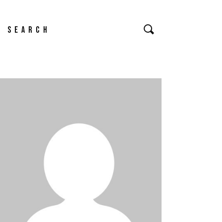
earch
or: