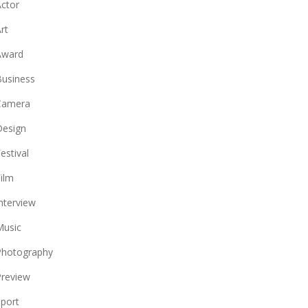
ctor
rt
Award
usiness
Camera
Design
estival
ilm
nterview
Music
Photography
review
port