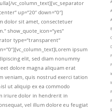
A
nulla[/vc_column_text][vc_separator
A
center” up=”20″ down=”0″]
 dolor sit amet, consectetuer
B
um.” show_quote_icon=”yes”
rator type=”transparent”
wn=”0″][vc_column_text]Lorem ipsum
F
adipiscing elit, sed diam nonummy
F
reet dolore magna aliquam erat
I
m veniam, quis nostrud exerci tation
nisl ut aliquip ex ea commodo
iriure dolor in hendrerit in
P
onsequat, vel illum dolore eu feugiat
S