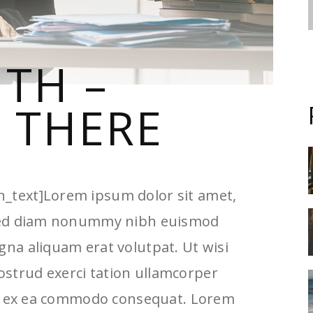
ITH –
 THERE
n_text]Lorem ipsum dolor sit amet,
, sed diam nonummy nibh euismod
gna aliquam erat volutpat. Ut wisi
strud exerci tation ullamcorper
quip ex ea commodo consequat. Lorem