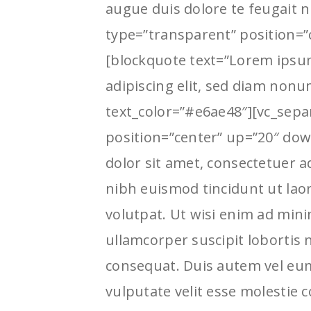
augue duis dolore te feugait 
type=”transparent” position=”
[blockquote text=”Lorem ipsum
adipiscing elit, sed diam non
text_color=”#e6ae48″][vc_sepa
position=”center” up=”20″ do
dolor sit amet, consectetuer 
nibh euismod tincidunt ut lao
volutpat. Ut wisi enim ad mini
ullamcorper suscipit lobortis 
consequat. Duis autem vel eum 
vulputate velit esse molestie c