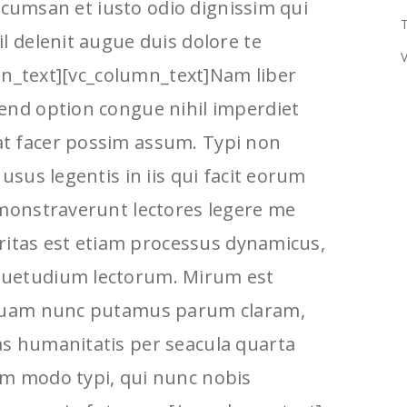
 accumsan et iusto odio dignissim qui
T
l delenit augue duis dolore te
V
lumn_text][vc_column_text]Nam liber
end option congue nihil imperdiet
t facer possim assum. Typi non
usus legentis in iis qui facit eorum
emonstraverunt lectores legere me
laritas est etiam processus dynamicus,
suetudium lectorum. Mirum est
 quam nunc putamus parum claram,
s humanitatis per seacula quarta
em modo typi, qui nunc nobis