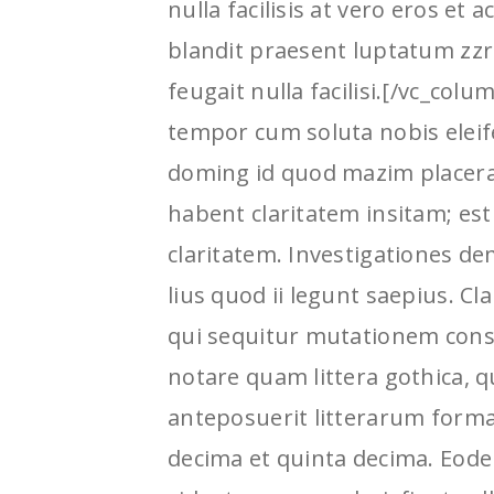
nulla facilisis at vero eros et
blandit praesent luptatum zzri
feugait nulla facilisi.[/vc_co
tempor cum soluta nobis eleif
doming id quod mazim placera
habent claritatem insitam; est 
claritatem. Investigationes d
lius quod ii legunt saepius. C
qui sequitur mutationem con
notare quam littera gothica,
anteposuerit litterarum forma
decima et quinta decima. Eod