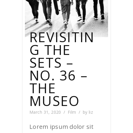
REVISITIN
G THE
SETS –
NO. 36 –
THE
MUSEO
March 31, 2020
Film
by
liz
Lorem ipsum dolor sit