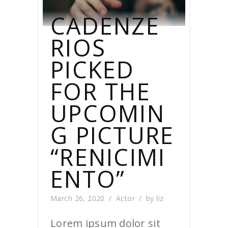
CADENZE
RIOS
PICKED
FOR THE
UPCOMIN
G PICTURE
“RENICIMI
ENTO”
March 26, 2020
Actor
by
liz
Lorem ipsum dolor sit